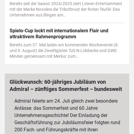
Bereits seit der Saison 2024/2025 ziert Löwen Entertainment
mit der Marke Novoline die Trikotbrust der Roten Teufel. Das
Unternehmen aus Bingen am…
Spielo-Cup lockt mit internationalem Flair und
attraktivem Rahmenprogramm
Bereits zum 37. Mal laden am kommenden Wochenende (8.
und 9. August) die Zweitligisten TuS N-Lübbecke und GWD
Minden gemeinsam mit Merkur zum…
Glückwunsch: 60-jähriges Jubiläum von
Admiral – zünftiges Sommerfest – bundesweit
3 000 Mitarbeiterinnen und Mitarbeiter
Admiral feierte am 24. Juli gleich zwei besondere
Anlässe: das Sommerfest und 60 Jahre
Unternehmensgeschichte! Der Einladung der
Geschäftsführung zur Jubiläumsfeier folgten rund
200 Fach- und Führungskräfte mit ihren