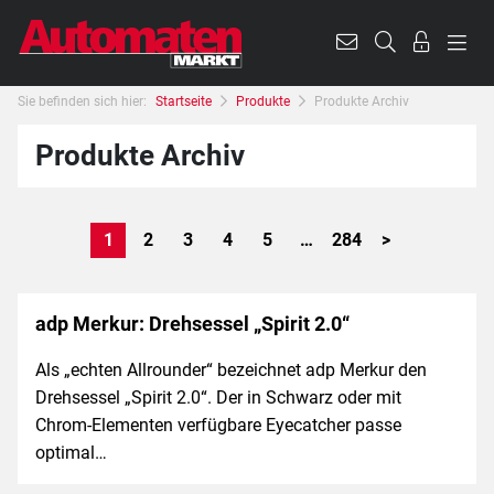
Sie befinden sich hier:
Startseite
Produkte
Produkte Archiv
Produkte Archiv
1
2
3
4
5
…
284
>
adp Merkur: Drehsessel „Spirit 2.0“
Als „echten Allrounder“ bezeichnet adp Merkur den
Drehsessel „Spirit 2.0“. Der in Schwarz oder mit
Chrom-Elementen verfügbare Eyecatcher passe
optimal…