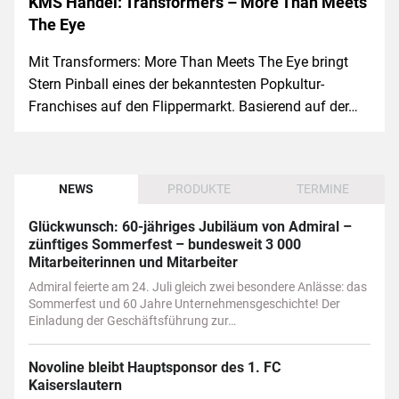
KMS Handel: Transformers – More Than Meets
The Eye
Mit Transformers: More Than Meets The Eye bringt
Stern Pinball eines der bekanntesten Popkultur-
Franchises auf den Flippermarkt. Basierend auf der…
NEWS
PRODUKTE
TERMINE
Glückwunsch: 60-jähriges Jubiläum von Admiral –
zünftiges Sommerfest – bundesweit 3 000
Mitarbeiterinnen und Mitarbeiter
Admiral feierte am 24. Juli gleich zwei besondere Anlässe: das
Sommerfest und 60 Jahre Unternehmensgeschichte! Der
Einladung der Geschäftsführung zur…
Novoline bleibt Hauptsponsor des 1. FC
Kaiserslautern