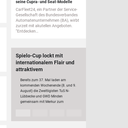
seine Cupra- und Seat-Modelle
CarFleet24, ein Partner der Service-
Gesellschaft des Bundesverbandes
Automatenunternehmen (BA), wirbt
zurzeit mit akutellen Angeboten.
“Entdecken…
Spielo-Cup lockt mit
internationalem Flair und
attraktivem
Rahmenprogramm
Bereits zum 37. Mal laden am
kommenden Wochenende (8. und 9.
August) die Zweitligisten TuS N-
Lübbecke und GWD Minden
gemeinsam mit Merkur zum
traditionsreichen Spielo-Cup ein. Neben
den beiden heimischen Vereinen
kämpfen in diesem Jahr auch der VfL…