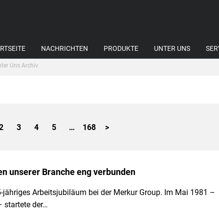
RTSEITE
NACHRICHTEN
PRODUKTE
UNTER UNS
SER
ter Uns Archiv
2
3
4
5
…
168
>
ren unserer Branche eng verbunden
-jähriges Arbeitsjubiläum bei der Merkur Group. Im Mai 1981 –
 startete der…