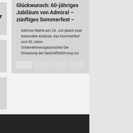
Glückwunsch: 60-jähriges
Jubiläum von Admiral –
r
zünftiges Sommerfest –
bundesweit 3 000
Admiral feierte am 24. Juli gleich zwei
Mitarbeiterinnen und
besondere Anlässe: das Sommerfest
Mitarbeiter
und 60 Jahre
Unternehmensgeschichte! Der
Einladung der Geschäftsführung zur
Jubiläumsfeier folgten rund 200 Fach-
en
und Führungskräfte mit ihren
e
Partnerinnen und Partnern sowie…
gie