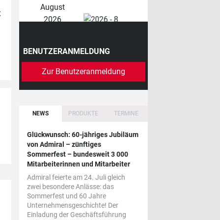
August
t
2026
BENUTZERANMELDUNG
Zur Benutzeranmeldung
NEWS
PRODUKTE
TERMINE
Glückwunsch: 60-jähriges Jubiläum
von Admiral – zünftiges
Sommerfest – bundesweit 3 000
Mitarbeiterinnen und Mitarbeiter
Admiral feierte am 24. Juli gleich
zwei besondere Anlässe: das
Sommerfest und 60 Jahre
Unternehmensgeschichte! Der
Einladung der Geschäftsführung