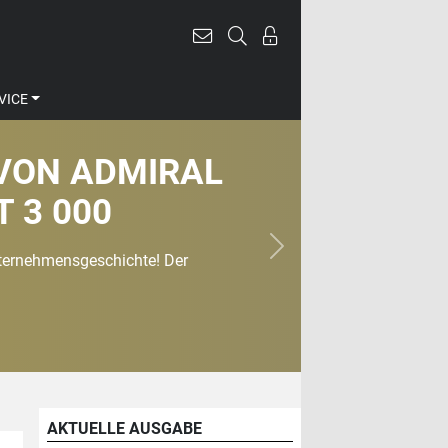
VICE
VON ADMIRAL
 3 000
nächste
nternehmensgeschichte! Der
AKTUELLE AUSGABE