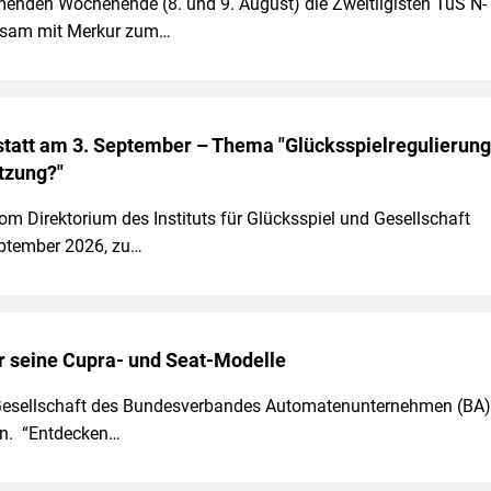
enden Wochenende (8. und 9. August) die Zweitligisten TuS N-
sam mit Merkur zum…
tatt am 3. September – Thema "Glücksspielregulierung
tzung?"
m Direktorium des Instituts für Glücksspiel und Gesellschaft
ptember 2026, zu…
r seine Cupra- und Seat-Modelle
e-Gesellschaft des Bundesverbandes Automatenunternehmen (BA)
ten. “Entdecken…