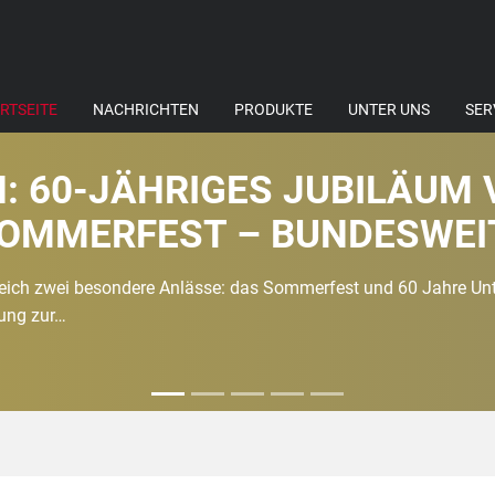
RTSEITE
NACHRICHTEN
PRODUKTE
UNTER UNS
SER
 60-JÄHRIGES JUBILÄUM 
SOMMERFEST – BUNDESWEIT
NNEN UND MITARBEITER
 gleich zwei besondere Anlässe: das Sommerfest und 60 Jahre U
rung zur…