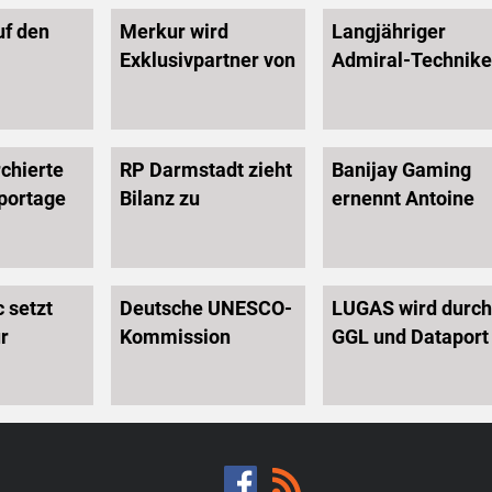
uf den
Merkur wird
Langjähriger
Exklusivpartner von
Admiral-Technike
itzenden
Hannover 96
Thomas
runz †
Messerschmidt in
den Ruhestand
chierte
RP Darmstadt zieht
Banijay Gaming
verabschiedet
portage
Bilanz zu
ernennt Antoine
egale
Wettvermittlungsstellen
Jouteau zum neu
elbranche
CEO um die eigen
kommen
Wachstumsstrate
 setzt
Deutsche UNESCO-
LUGAS wird durch
zu beschleunigen
r
Kommission
GGL und Dataport
ergesundheit
überreicht
weiter ausgebaut
Kulturerbe-
herheit
Urkunde an die
Schausteller
Deutschlands