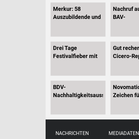
Merkur: 58
Nachruf a
Auszubildende und
BAV-
duale Studenten
Ehrenvors
auf Schloss
Werner St
Benkhausen
Drei Tage
Gut recher
begrüßt
Festivalfieber mit
Cicero-Re
dem Merkur Club
lässt die l
Casino in
Glücksspi
Parookaville
zu Wort 
BDV-
Novomatic
Nachhaltigkeitsausschuss
Zeichen fü
zeigt praxisnahe
Mitarbeit
Wege für mehr
und
Energieeffizienz,
Arbeitssic
Ressourcenschonung
NACHRICHTEN
MEDIADATEN
und