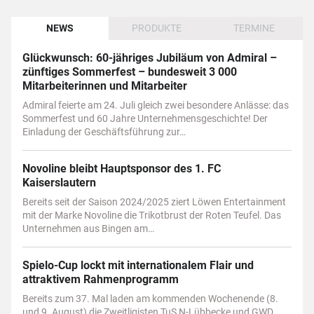
NEWS
PRODUKTE
TERMINE
Glückwunsch: 60-jähriges Jubiläum von Admiral –
zünftiges Sommerfest – bundesweit 3 000
Mitarbeiterinnen und Mitarbeiter
Admiral feierte am 24. Juli gleich zwei besondere Anlässe: das
Sommerfest und 60 Jahre Unternehmensgeschichte! Der
Einladung der Geschäftsführung zur…
Novoline bleibt Hauptsponsor des 1. FC
Kaiserslautern
Bereits seit der Saison 2024/2025 ziert Löwen Entertainment
mit der Marke Novoline die Trikotbrust der Roten Teufel. Das
Unternehmen aus Bingen am…
Spielo-Cup lockt mit internationalem Flair und
attraktivem Rahmenprogramm
Bereits zum 37. Mal laden am kommenden Wochenende (8.
und 9. August) die Zweitligisten TuS N-Lübbecke und GWD