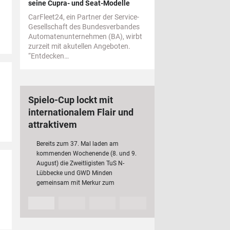
seine Cupra- und Seat-Modelle
CarFleet24, ein Partner der Service-
Gesellschaft des Bundesverbandes
Automatenunternehmen (BA), wirbt
zurzeit mit akutellen Angeboten.
“Entdecken…
Spielo-Cup lockt mit
internationalem Flair und
attraktivem
Rahmenprogramm
Bereits zum 37. Mal laden am
kommenden Wochenende (8. und 9.
August) die Zweitligisten TuS N-
Lübbecke und GWD Minden
gemeinsam mit Merkur zum
traditionsreichen Spielo-Cup ein. Neben
den beiden heimischen Vereinen
kämpfen in diesem Jahr auch der VfL…