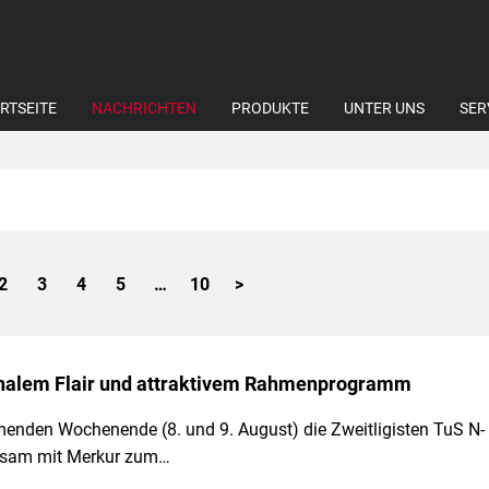
RTSEITE
NACHRICHTEN
PRODUKTE
UNTER UNS
SER
2
3
4
5
…
10
>
ionalem Flair und attraktivem Rahmenprogramm
enden Wochenende (8. und 9. August) die Zweitligisten TuS N-
sam mit Merkur zum…