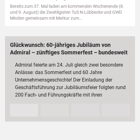
Bereits zum 37. Mal laden am kommenden Wochenende (8.
und 9. August) die Zweitligisten TuS N-Lübbecke und GWD
Minden gemeinsam mit Merkur zum…
Glückwunsch: 60-jähriges Jubiläum von
Admiral – zünftiges Sommerfest – bundesweit
3 000 Mitarbeiterinnen und Mitarbeiter
Admiral feierte am 24. Juli gleich zwei besondere
Anlässe: das Sommerfest und 60 Jahre
Unternehmensgeschichte! Der Einladung der
Geschäftsführung zur Jubiläumsfeier folgten rund
200 Fach- und Führungskräfte mit ihren
Partnerinnen und Partnern sowie…