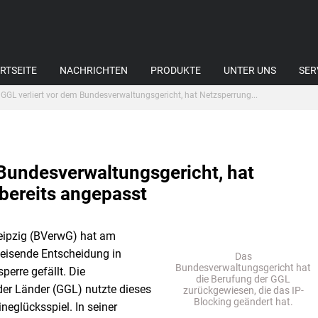
RTSEITE
NACHRICHTEN
PRODUKTE
UNTER UNS
SER
GGL verliert vor dem Bundesverwaltungsgericht, hat Netzsperrung...
 Bundesverwaltungsgericht, hat
bereits angepasst
eipzig (BVerwG) hat am
weisende Entscheidung in
Das
Bundesverwaltungsgericht hat
perre gefällt. Die
die Berufung der GGL
r Länder (GGL) nutzte dieses
zurückgewiesen, die das IP-
Blocking geändert hat.
neglücksspiel. In seiner