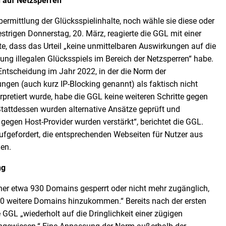
 auf Netzsperren
bermittlung der Glücksspielinhalte, noch wähle sie diese oder
strigen Donnerstag, 20. März, reagierte die GGL mit einer
te, dass das Urteil „keine unmittelbaren Auswirkungen auf die
 illegalen Glücksspiels im Bereich der Netzsperren“ habe.
n Entscheidung im Jahr 2022, in der die Norm der
ngen (auch kurz IP-Blocking genannt) als faktisch nicht
pretiert wurde, habe die GGL keine weiteren Schritte gegen
Stattdessen wurden alternative Ansätze geprüft und
gen Host-Provider wurden verstärkt“, berichtet die GGL.
fgefordert, die entsprechenden Webseiten für Nutzer aus
en.
ng
her etwa 930 Domains gesperrt oder nicht mehr zugänglich,
60 weitere Domains hinzukommen.“ Bereits nach der ersten
 GGL „wiederholt auf die Dringlichkeit einer zügigen