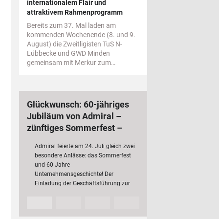
internationalem Flair und
attraktivem Rahmenprogramm
Bereits zum 37. Mal laden am
kommenden Wochenende (8. und 9.
August) die Zweitligisten TuS N-
Lübbecke und GWD Minden
gemeinsam mit Merkur zum…
Glückwunsch: 60-jähriges
Jubiläum von Admiral –
zünftiges Sommerfest –
bundesweit 3 000
Admiral feierte am 24. Juli gleich zwei
Mitarbeiterinnen und
besondere Anlässe: das Sommerfest
Mitarbeiter
und 60 Jahre
Unternehmensgeschichte! Der
Einladung der Geschäftsführung zur
Jubiläumsfeier folgten rund 200 Fach-
und Führungskräfte mit ihren
Partnerinnen und Partnern sowie…