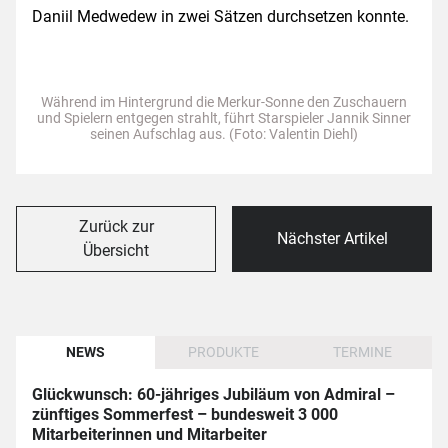
Daniil Medwedew in zwei Sätzen durchsetzen konnte.
Während im Hintergrund die Merkur-Sonne den Zuschauern
und Spielern entgegen strahlt, führt Starspieler Jannik Sinner
seinen Aufschlag aus. (Foto: Valentin Diehl)
Zurück zur
Nächster Artikel
Übersicht
NEWS
PRODUKTE
TERMINE
Glückwunsch: 60-jähriges Jubiläum von Admiral –
zünftiges Sommerfest – bundesweit 3 000
Mitarbeiterinnen und Mitarbeiter