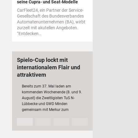
seine Cupra- und Seat-Modelle
CarFleet24, ein Partner der Service-
Gesellschaft des Bundesverbandes
Automatenunternehmen (BA), wirbt
zurzeit mit akutellen Angeboten.
“Entdecken…
Spielo-Cup lockt mit
internationalem Flair und
attraktivem
Rahmenprogramm
Bereits zum 37. Mal laden am
kommenden Wochenende (8. und 9.
August) die Zweitligisten TuS N-
Lübbecke und GWD Minden
gemeinsam mit Merkur zum
traditionsreichen Spielo-Cup ein. Neben
den beiden heimischen Vereinen
kämpfen in diesem Jahr auch der VfL…