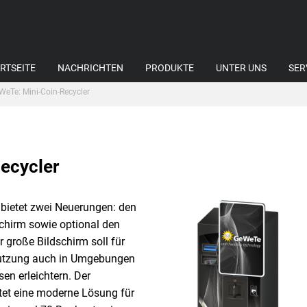
RTSEITE
NACHRICHTEN
PRODUKTE
UNTER UNS
SER
WeTe: Mini-Coin-Recycler
ecycler
bietet zwei Neuerungen: den
schirm sowie optional den
 große Bildschirm soll für
Nutzung auch in Umgebungen
en erleichtern. Der
tet eine moderne Lösung für