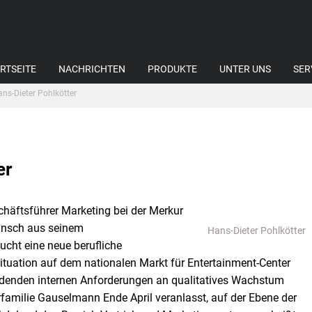
RTSEITE
NACHRICHTEN
PRODUKTE
UNTER UNS
SER
ns-Dieter Pohlkötter
er
schäftsführer Marketing bei der Merkur
Wunsch aus seinem
Hans-Dieter Pohlkötter
ucht eine neue berufliche
tuation auf dem nationalen Markt für Entertainment-Center
rdenden internen Anforderungen an qualitatives Wachstum
familie Gauselmann Ende April veranlasst, auf der Ebene der