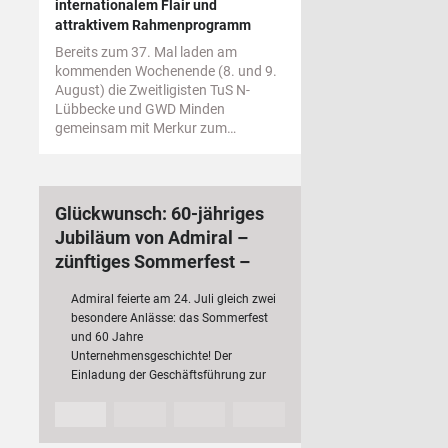
internationalem Flair und
attraktivem Rahmenprogramm
Bereits zum 37. Mal laden am
kommenden Wochenende (8. und 9.
August) die Zweitligisten TuS N-
Lübbecke und GWD Minden
gemeinsam mit Merkur zum…
Glückwunsch: 60-jähriges
Jubiläum von Admiral –
zünftiges Sommerfest –
bundesweit 3 000
Admiral feierte am 24. Juli gleich zwei
Mitarbeiterinnen und
besondere Anlässe: das Sommerfest
Mitarbeiter
und 60 Jahre
Unternehmensgeschichte! Der
Einladung der Geschäftsführung zur
Jubiläumsfeier folgten rund 200 Fach-
und Führungskräfte mit ihren
Partnerinnen und Partnern sowie…