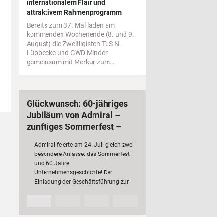
internationalem Flair und
attraktivem Rahmenprogramm
Bereits zum 37. Mal laden am
kommenden Wochenende (8. und 9.
August) die Zweitligisten TuS N-
Lübbecke und GWD Minden
gemeinsam mit Merkur zum…
Glückwunsch: 60-jähriges
Jubiläum von Admiral –
zünftiges Sommerfest –
bundesweit 3 000
Admiral feierte am 24. Juli gleich zwei
Mitarbeiterinnen und
besondere Anlässe: das Sommerfest
Mitarbeiter
und 60 Jahre
Unternehmensgeschichte! Der
Einladung der Geschäftsführung zur
Jubiläumsfeier folgten rund 200 Fach-
und Führungskräfte mit ihren
Partnerinnen und Partnern sowie…