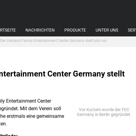
RTSEITE
NACHRICHTEN
PRODUKTE
UNTER UNS
SER
Der Verband Family Entertainment Center Germany stellt sich vor
ntertainment Center Germany stellt
ly Entertainment Center
gründet. Mit dem Verein soll
Vor Kurzem wurde der FEC
Germany in Berlin gegründet.
anche erstmals eine gemeinsame
ten.