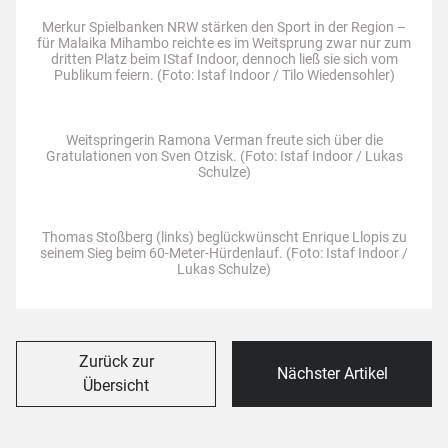
Merkur Spielbanken NRW stärken den Sport in der Region –
für Malaika Mihambo reichte es im Weitsprung zwar nur zum
dritten Platz beim IStaf Indoor, dennoch ließ sie sich vom
Publikum feiern. (Foto: Istaf Indoor / Tilo Wiedensohler)
Weitspringerin Ramona Verman freute sich über die
Gratulationen von Sven Otzisk. (Foto: Istaf Indoor / Lukas
Schulze)
Thomas Stoßberg (links) beglückwünscht Enrique Llopis zu
seinem Sieg beim 60-Meter-Hürdenlauf. (Foto: Istaf Indoor /
Lukas Schulze)
Zurück zur
Nächster Artikel
Übersicht