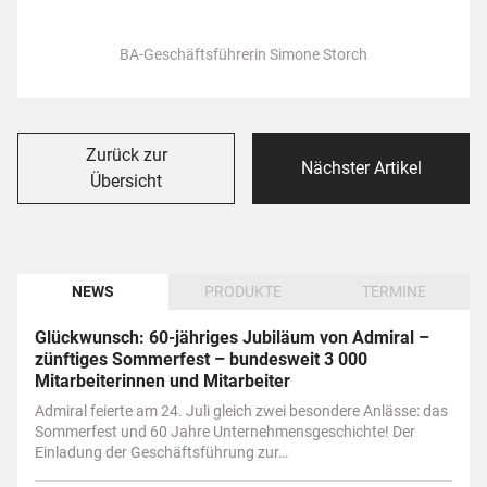
BA-Geschäftsführerin Simone Storch
Zurück zur
Nächster Artikel
Übersicht
NEWS
PRODUKTE
TERMINE
Glückwunsch: 60-jähriges Jubiläum von Admiral –
zünftiges Sommerfest – bundesweit 3 000
Mitarbeiterinnen und Mitarbeiter
Admiral feierte am 24. Juli gleich zwei besondere Anlässe: das
Sommerfest und 60 Jahre Unternehmensgeschichte! Der
Einladung der Geschäftsführung zur…