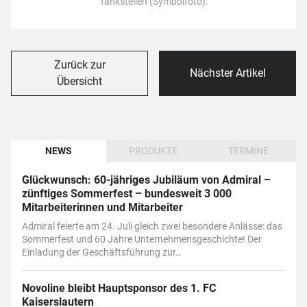
Tankstellen (Symbolfoto).
Zurück zur
Nächster Artikel
Übersicht
NEWS
PRODUKTE
TERMINE
Glückwunsch: 60-jähriges Jubiläum von Admiral –
zünftiges Sommerfest – bundesweit 3 000
Mitarbeiterinnen und Mitarbeiter
Admiral feierte am 24. Juli gleich zwei besondere Anlässe: das
Sommerfest und 60 Jahre Unternehmensgeschichte! Der
Einladung der Geschäftsführung zur…
Novoline bleibt Hauptsponsor des 1. FC
Kaiserslautern