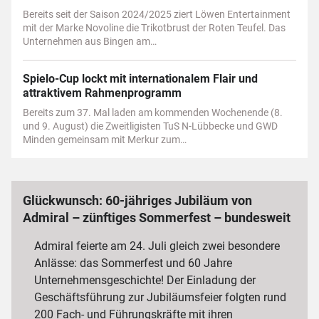
Bereits seit der Saison 2024/2025 ziert Löwen Entertainment
mit der Marke Novoline die Trikotbrust der Roten Teufel. Das
Unternehmen aus Bingen am…
Spielo-Cup lockt mit internationalem Flair und
attraktivem Rahmenprogramm
Bereits zum 37. Mal laden am kommenden Wochenende (8.
und 9. August) die Zweitligisten TuS N-Lübbecke und GWD
Minden gemeinsam mit Merkur zum…
Glückwunsch: 60-jähriges Jubiläum von
Admiral – zünftiges Sommerfest – bundesweit
3 000 Mitarbeiterinnen und Mitarbeiter
Admiral feierte am 24. Juli gleich zwei besondere
Anlässe: das Sommerfest und 60 Jahre
Unternehmensgeschichte! Der Einladung der
Geschäftsführung zur Jubiläumsfeier folgten rund
200 Fach- und Führungskräfte mit ihren