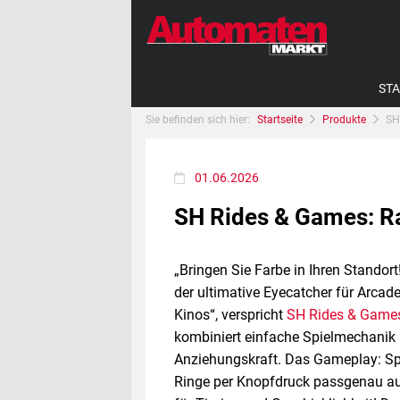
STA
Sie befinden sich hier:
Startseite
Produkte
SH
01.06.2026
SH Rides & Games: R
„Bringen Sie Farbe in Ihren Standor
der ultimative Eyecatcher für Arcad
Kinos“, verspricht
SH Rides & Game
kombiniert einfache Spielmechanik m
Anziehungskraft. Das Gameplay: Sp
Ringe per Knopfdruck passgenau au