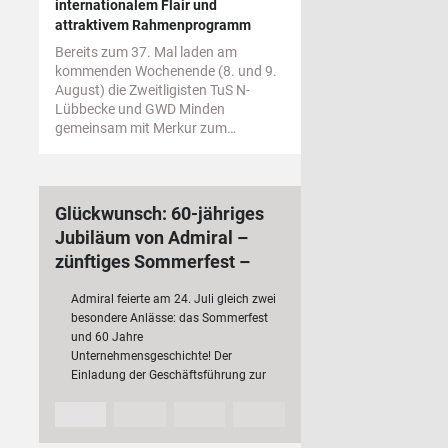
internationalem Flair und
attraktivem Rahmenprogramm
Bereits zum 37. Mal laden am
kommenden Wochenende (8. und 9.
August) die Zweitligisten TuS N-
Lübbecke und GWD Minden
gemeinsam mit Merkur zum…
Glückwunsch: 60-jähriges
Jubiläum von Admiral –
zünftiges Sommerfest –
bundesweit 3 000
Admiral feierte am 24. Juli gleich zwei
Mitarbeiterinnen und
besondere Anlässe: das Sommerfest
Mitarbeiter
und 60 Jahre
Unternehmensgeschichte! Der
Einladung der Geschäftsführung zur
Jubiläumsfeier folgten rund 200 Fach-
und Führungskräfte mit ihren
Partnerinnen und Partnern sowie…