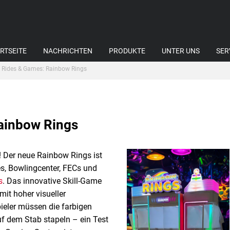
RTSEITE
NACHRICHTEN
PRODUKTE
UNTER UNS
SER
 Rides & Games: Rainbow Rings
ainbow Rings
t! Der neue Rainbow Rings ist
es, Bowlingcenter, FECs und
s
. Das innovative Skill-Game
it hoher visueller
ieler müssen die farbigen
f dem Stab stapeln – ein Test