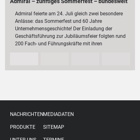
Admiral – zünftiges Sommerfest – bundesweit
3 000 Mitarbeiterinnen und Mitarbeiter
Admiral feierte am 24. Juli gleich zwei besondere
Anlässe: das Sommerfest und 60 Jahre
Unternehmensgeschichte! Der Einladung der
Geschäftsführung zur Jubiläumsfeier folgten rund
200 Fach- und Führungskräfte mit ihren
Partnerinnen und Partnern sowie…
NACHRICHTEN
MEDIADATEN
PRODUKTE
SITEMAP
UNTER UNS
TERMINE