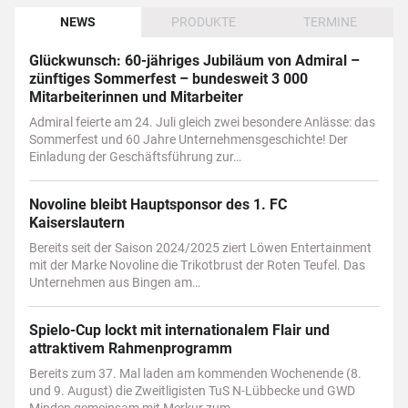
NEWS
PRODUKTE
TERMINE
Glückwunsch: 60-jähriges Jubiläum von Admiral –
zünftiges Sommerfest – bundesweit 3 000
Mitarbeiterinnen und Mitarbeiter
Admiral feierte am 24. Juli gleich zwei besondere Anlässe: das
Sommerfest und 60 Jahre Unternehmensgeschichte! Der
Einladung der Geschäftsführung zur…
Novoline bleibt Hauptsponsor des 1. FC
Kaiserslautern
Bereits seit der Saison 2024/2025 ziert Löwen Entertainment
mit der Marke Novoline die Trikotbrust der Roten Teufel. Das
Unternehmen aus Bingen am…
Spielo-Cup lockt mit internationalem Flair und
attraktivem Rahmenprogramm
Bereits zum 37. Mal laden am kommenden Wochenende (8.
und 9. August) die Zweitligisten TuS N-Lübbecke und GWD
Minden gemeinsam mit Merkur zum…