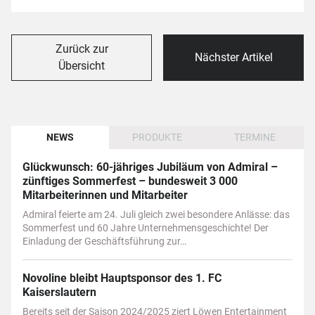
Zurück zur
Nächster Artikel
Übersicht
NEWS
PRODUKTE
TERMINE
Glückwunsch: 60-jähriges Jubiläum von Admiral –
zünftiges Sommerfest – bundesweit 3 000
Mitarbeiterinnen und Mitarbeiter
Admiral feierte am 24. Juli gleich zwei besondere Anlässe: das
Sommerfest und 60 Jahre Unternehmensgeschichte! Der
Einladung der Geschäftsführung zur…
Novoline bleibt Hauptsponsor des 1. FC
Kaiserslautern
Bereits seit der Saison 2024/2025 ziert Löwen Entertainment