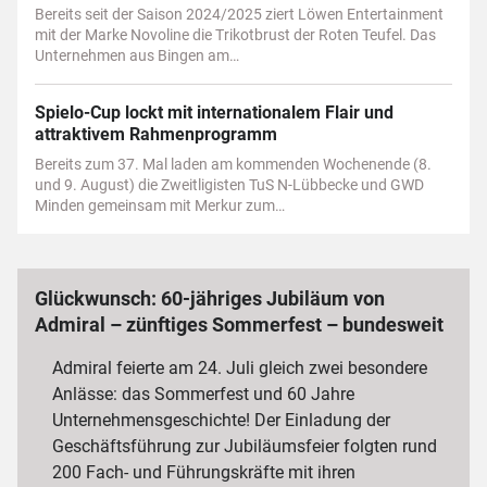
Bereits seit der Saison 2024/2025 ziert Löwen Entertainment
mit der Marke Novoline die Trikotbrust der Roten Teufel. Das
Unternehmen aus Bingen am…
Spielo-Cup lockt mit internationalem Flair und
attraktivem Rahmenprogramm
Bereits zum 37. Mal laden am kommenden Wochenende (8.
und 9. August) die Zweitligisten TuS N-Lübbecke und GWD
Minden gemeinsam mit Merkur zum…
Glückwunsch: 60-jähriges Jubiläum von
Admiral – zünftiges Sommerfest – bundesweit
3 000 Mitarbeiterinnen und Mitarbeiter
Admiral feierte am 24. Juli gleich zwei besondere
Anlässe: das Sommerfest und 60 Jahre
Unternehmensgeschichte! Der Einladung der
Geschäftsführung zur Jubiläumsfeier folgten rund
200 Fach- und Führungskräfte mit ihren