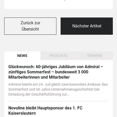
Zurück zur
Nächster Artikel
Übersicht
NEWS
PRODUKTE
TERMINE
Glückwunsch: 60-jähriges Jubiläum von Admiral –
zünftiges Sommerfest – bundesweit 3 000
Mitarbeiterinnen und Mitarbeiter
Admiral feierte am 24. Juli gleich zwei besondere Anlässe: das
Sommerfest und 60 Jahre Unternehmensgeschichte! Der
Einladung der Geschäftsführung zur…
Novoline bleibt Hauptsponsor des 1. FC
Kaiserslautern