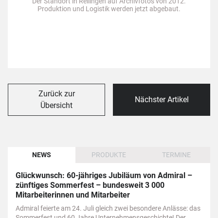
Der Standort in Rellingen auf Archivfotos von 2012.
Produktion und Logistik werden jetzt abgebaut.
Zurück zur
Nächster Artikel
Übersicht
NEWS
PRODUKTE
TERMINE
Glückwunsch: 60-jähriges Jubiläum von Admiral –
zünftiges Sommerfest – bundesweit 3 000
Mitarbeiterinnen und Mitarbeiter
Admiral feierte am 24. Juli gleich zwei besondere Anlässe: das
Sommerfest und 60 Jahre Unternehmensgeschichte! Der