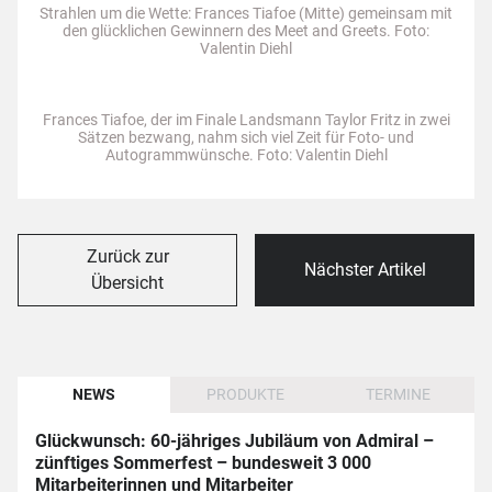
Strahlen um die Wette: Frances Tiafoe (Mitte) gemeinsam mit
den glücklichen Gewinnern des Meet and Greets. Foto:
Valentin Diehl
Frances Tiafoe, der im Finale Landsmann Taylor Fritz in zwei
Sätzen bezwang, nahm sich viel Zeit für Foto- und
Autogrammwünsche. Foto: Valentin Diehl
Zurück zur
Nächster Artikel
Übersicht
NEWS
PRODUKTE
TERMINE
Glückwunsch: 60-jähriges Jubiläum von Admiral –
zünftiges Sommerfest – bundesweit 3 000
Mitarbeiterinnen und Mitarbeiter