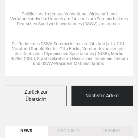
Politiker, Vertreter aus Verwaltung, Wirtschaft und
Verbändelandschaft kamen am 24. Juni zum Sommerfest des
Deutschen Sportwettenverbandes (DSWV) zusammen.
Die Redner des DSWV-Sommerfestes am 24. Juni (v. l.): GGL-
Vorstand Ronald Benter, Otto Fricke, Vorstandsvorsitzender
des Deutschen Olympischen Sportbundes (DOSB), Martin
Rößler (CDU), Staatssekretär im Hessischen Innenministerium
und DSWV-Präsident Mathias Dahms.
Zurück zur
Nächster Artikel
Übersicht
NEWS
PRODUKTE
TERMINE