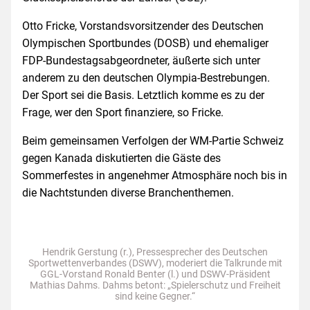
Otto Fricke, Vorstandsvorsitzender des Deutschen
Olympischen Sportbundes (DOSB) und ehemaliger
FDP-Bundestagsabgeordneter, äußerte sich unter
anderem zu den deutschen Olympia-Bestrebungen.
Der Sport sei die Basis. Letztlich komme es zu der
Frage, wer den Sport finanziere, so Fricke.
Beim gemeinsamen Verfolgen der WM-Partie Schweiz
gegen Kanada diskutierten die Gäste des
Sommerfestes in angenehmer Atmosphäre noch bis in
die Nachtstunden diverse Branchenthemen.
Hendrik Gerstung (r.), Pressesprecher des Deutschen
Sportwettenverbandes (DSWV), moderiert die Talkrunde mit
GGL-Vorstand Ronald Benter (l.) und DSWV-Präsident
Mathias Dahms. Dahms betont: „Spielerschutz und Freiheit
sind keine Gegner.“