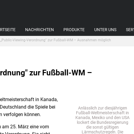
RTSEITE
NACHRICHTEN
PRODUKTE
UNTER UNS
SER
„Public-Viewing-Verordnung" zur Fußball-WM – Ausnahmen möglich
ordnung" zur Fußball-WM –
eltmeisterschaft in Kanada,
Deutschland die Spiele bei
Anlässlich zur diesjährigen
Fußball-Weltmeisterschaft in
 verfolgen können.
Kanada, Mexiko und den USA
lockert die Bundesregierung
u am 25. März eine vom
die sonst gültigen
Lärmschutzregeln. Die