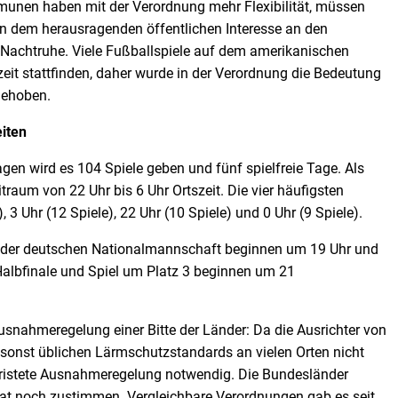
unen haben mit der Verordnung mehr Flexibilität, müssen
n dem herausragenden öffentlichen Interesse an den
Nachtruhe. Viele Fußballspiele auf dem amerikanischen
eit stattfinden, daher wurde in der Verordnung die Bedeutung
gehoben.
iten
en wird es 104 Spiele geben und fünf spielfreie Tage. Als
itraum von 22 Uhr bis 6 Uhr Ortszeit. Die vier häufigsten
 3 Uhr (12 Spiele), 22 Uhr (10 Spiele) und 0 Uhr (9 Spiele).
e der deutschen Nationalmannschaft beginnen um 19 Uhr und
Halbfinale und Spiel um Platz 3 beginnen um 21
usnahmeregelung einer Bitte der Länder: Da die Ausrichter von
 sonst üblichen Lärmschutzstandards an vielen Orten nicht
befristete Ausnahmeregelung notwendig. Die Bundesländer
t noch zustimmen. Vergleichbare Verordnungen gab es seit