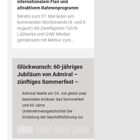
internationalem Flair und
attraktivem Rahmenprogramm
Bereits zum 37. Mal laden am
kommenden Wochenende (8. und 9.
August) die Zweitligisten TuS N-
Lübbecke und GWD Minden
gemeinsam mit Merkur zum…
Glückwunsch: 60-jähriges
Jubiläum von Admiral –
zünftiges Sommerfest –
bundesweit 3 000
Admiral feierte am 24. Juli gleich zwei
Mitarbeiterinnen und
besondere Anlässe: das Sommerfest
Mitarbeiter
und 60 Jahre
Unternehmensgeschichte! Der
Einladung der Geschäftsführung zur
Jubiläumsfeier folgten rund 200 Fach-
und Führungskräfte mit ihren
Partnerinnen und Partnern sowie…