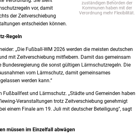
e Verordnung. Sie sieht
zuständigen Behörden der
schutzregeln vor, damit
Kommunen haben mit der
Verordnung mehr Flexibilität.
hts der Zeitverschiebung
staltungen entscheiden können.
tz-Regeln
eider: „Die Fußball-WM 2026 werden die meisten deutschen
 und mit Zeitverschiebung mitfiebern. Damit das gemeinsam
ie Bundesregierung die sonst gültigen Lärmschutzregeln. Die
t Ausnahmen vom Lärmschutz, damit gemeinsames
gelassen werden kann.“
chen Fußballfest und Lärmschutz. „Städte und Gemeinden haben
-Viewing-Veranstaltungen trotz Zeitverschiebung genehmigt
ei einem Finale am 19. Juli mit deutscher Beteiligung", sagt
n müssen im Einzelfall abwägen