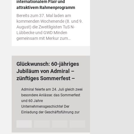
internationalem Flair und
attraktivem Rahmenprogramm
Bereits zum 37. Mal laden am
kommenden Wochenende (8. und 9.
August) die Zweitligisten TuS N-
Lübbecke und GWD Minden
gemeinsam mit Merkur zum…
Glückwunsch: 60-jähriges
Jubiläum von Admiral –
zünftiges Sommerfest –
bundesweit 3 000
Admiral feierte am 24. Juli gleich zwei
Mitarbeiterinnen und
besondere Anlässe: das Sommerfest
Mitarbeiter
und 60 Jahre
Unternehmensgeschichte! Der
Einladung der Geschäftsführung zur
Jubiläumsfeier folgten rund 200 Fach-
und Führungskräfte mit ihren
Partnerinnen und Partnern sowie…