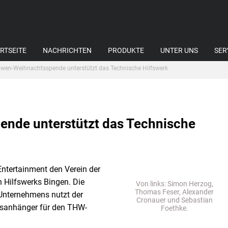
RTSEITE
NACHRICHTEN
PRODUKTE
UNTER UNS
SER
wen-Weihnachtsspende unterstützt das Technische Hilfswerk
nde unterstützt das Technische
Entertainment den Verein der
 Hilfswerks Bingen. Die
Von links: Simon Herzog,
Thomas Feser, Alexander
Unternehmens nutzt der
Cronauer und Sebastian
hsanhänger für den THW-
Foethke.