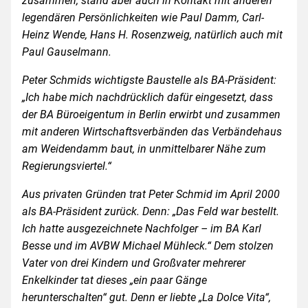
zusammen, stand aber auch in Kontakt mit anderen
legendären Persönlichkeiten wie Paul Damm, Carl-
Heinz Wende, Hans H. Rosenzweig, natürlich auch mit
Paul Gauselmann.
Peter Schmids wichtigste Baustelle als BA-Präsident:
„Ich habe mich nachdrücklich dafür eingesetzt, dass
der BA Büro­eigentum in Berlin erwirbt und zusammen
mit anderen Wirtschaftsverbänden das Verbändehaus
am Weidendamm baut, in unmittel­barer Nähe zum
Regierungsviertel.“
Aus privaten Gründen trat Peter Schmid im April 2000
als BA-Präsident zurück. Denn: „Das Feld war bestellt.
Ich hatte ausgezeichnete Nachfolger – im BA Karl
Besse und im AVBW Michael Mühleck.“ Dem stolzen
Vater von drei Kindern und Großvater mehrerer
Enkelkinder tat dieses „ein paar Gänge
herunterschalten“ gut. Denn er liebte „La Dolce Vita“,