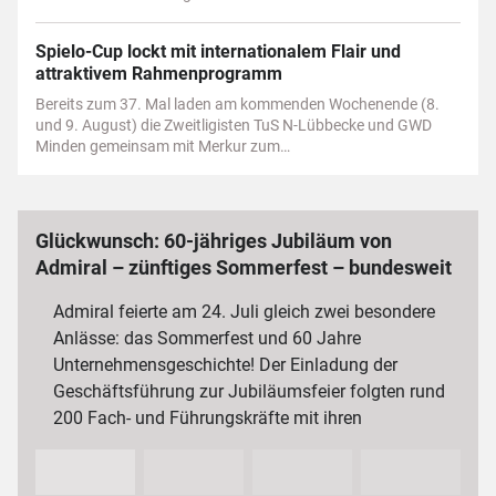
Spielo-Cup lockt mit internationalem Flair und
attraktivem Rahmenprogramm
Bereits zum 37. Mal laden am kommenden Wochenende (8.
und 9. August) die Zweitligisten TuS N-Lübbecke und GWD
Minden gemeinsam mit Merkur zum…
Glückwunsch: 60-jähriges Jubiläum von
Admiral – zünftiges Sommerfest – bundesweit
3 000 Mitarbeiterinnen und Mitarbeiter
Admiral feierte am 24. Juli gleich zwei besondere
Anlässe: das Sommerfest und 60 Jahre
Unternehmensgeschichte! Der Einladung der
Geschäftsführung zur Jubiläumsfeier folgten rund
200 Fach- und Führungskräfte mit ihren
Partnerinnen und Partnern sowie…