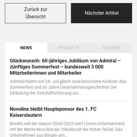
Zurück zur
Nächster Artikel
Übersicht
NEWS
PRODUKTE
TERMINE
Glückwunsch: 60-jähriges Jubiläum von Admiral –
zünftiges Sommerfest – bundesweit 3 000
Mitarbeiterinnen und Mitarbeiter
Admiral feierte am 24. Juli gleich zwei besondere Anlässe: das
Sommerfest und 60 Jahre Unternehmensgeschichte! Der
Einladung der Geschäftsführung zur…
Novoline bleibt Hauptsponsor des 1. FC
Kaiserslautern
Bereits seit der Saison 2024/2025 ziert Löwen Entertainment
mit der Marke Novoline die Trikotbrust der Roten Teufel. Das
Unternehmen aus Bingen am…