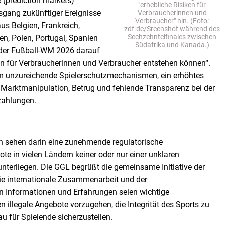
(prediction markets)
"erhebliche Risiken für
sgang zukünftiger Ereignisse
Verbraucherinnen und
Verbraucher" hin. (Foto:
us Belgien, Frankreich,
zdf.de/Sreenshot während des
Sechzehntelfinales zwischen
en, Polen, Portugal, Spanien
Südafrika und Kanada.)
 der Fußball-WM 2026 darauf
en für Verbraucherinnen und Verbraucher entstehen können“.
m unzureichende Spielerschutzmechanismen, ein erhöhtes
 Marktmanipulation, Betrug und fehlende Transparenz bei der
zahlungen.
n sehen darin eine zunehmende regulatorische
te in vielen Ländern keiner oder nur einer unklaren
unterliegen. Die GGL begrüßt die gemeinsame Initiative der
ie internationale Zusammenarbeit und der
n Informationen und Erfahrungen seien wichtige
illegale Angebote vorzugehen, die Integrität des Sports zu
 für Spielende sicherzustellen.