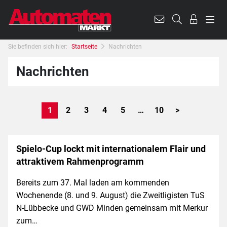
Sie befinden sich hier:
Startseite
Nachrichten
Nachrichten
1
2
3
4
5
…
10
>
Spielo-Cup lockt mit internationalem Flair und
attraktivem Rahmenprogramm
Bereits zum 37. Mal laden am kommenden
Wochenende (8. und 9. August) die Zweitligisten TuS
N-Lübbecke und GWD Minden gemeinsam mit Merkur
zum…