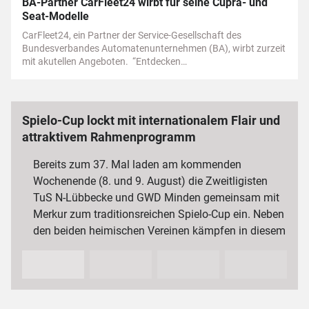
BA-Partner CarFleet24 wirbt für seine Cupra- und
Seat-Modelle
CarFleet24, ein Partner der Service-Gesellschaft des
Bundesverbandes Automatenunternehmen (BA), wirbt zurzeit
mit akutellen Angeboten. “Entdecken…
Spielo-Cup lockt mit internationalem Flair und
attraktivem Rahmenprogramm
Bereits zum 37. Mal laden am kommenden
Wochenende (8. und 9. August) die Zweitligisten
TuS N-Lübbecke und GWD Minden gemeinsam mit
Merkur zum traditionsreichen Spielo-Cup ein. Neben
den beiden heimischen Vereinen kämpfen in diesem
Jahr auch der VfL…