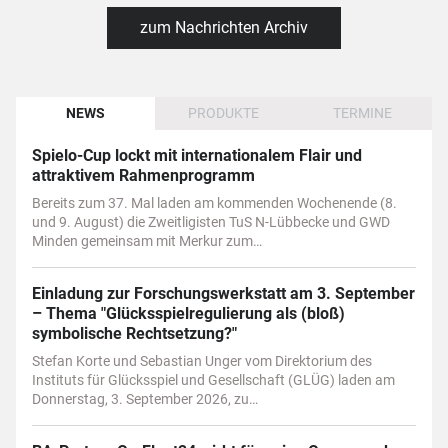
zum Nachrichten Archiv
NEWS
PRODUKTE
TERMINE
Spielo-Cup lockt mit internationalem Flair und
attraktivem Rahmenprogramm
Bereits zum 37. Mal laden am kommenden Wochenende (8.
und 9. August) die Zweitligisten TuS N-Lübbecke und GWD
Minden gemeinsam mit Merkur zum…
Einladung zur Forschungswerkstatt am 3. September
– Thema "Glücksspielregulierung als (bloß)
symbolische Rechtsetzung?"
Stefan Korte und Sebastian Unger vom Direktorium des
Instituts für Glücksspiel und Gesellschaft (GLÜG) laden am
Donnerstag, 3. September 2026, zu…