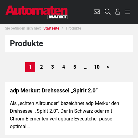
Sie befinden sich hier:
Startseite
Produkte
Produkte
1
2
3
4
5
…
10
>
adp Merkur: Drehsessel „Spirit 2.0“
Als „echten Allrounder“ bezeichnet adp Merkur den
Drehsessel „Spirit 2.0“. Der in Schwarz oder mit
Chrom-Elementen verfügbare Eyecatcher passe
optimal…