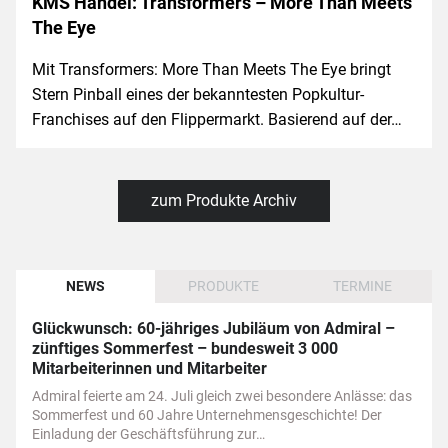
KMS Handel: Transformers – More Than Meets
The Eye
Mit Transformers: More Than Meets The Eye bringt
Stern Pinball eines der bekanntesten Popkultur-
Franchises auf den Flippermarkt. Basierend auf der…
zum Produkte Archiv
NEWS
PRODUKTE
TERMINE
Glückwunsch: 60-jähriges Jubiläum von Admiral –
zünftiges Sommerfest – bundesweit 3 000
Mitarbeiterinnen und Mitarbeiter
Admiral feierte am 24. Juli gleich zwei besondere Anlässe: das
Sommerfest und 60 Jahre Unternehmensgeschichte! Der
Einladung der Geschäftsführung zur…