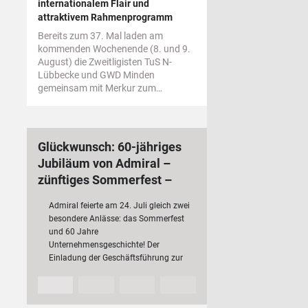
internationalem Flair und
attraktivem Rahmenprogramm
Bereits zum 37. Mal laden am
kommenden Wochenende (8. und 9.
August) die Zweitligisten TuS N-
Lübbecke und GWD Minden
gemeinsam mit Merkur zum…
Glückwunsch: 60-jähriges
Jubiläum von Admiral –
zünftiges Sommerfest –
bundesweit 3 000
Admiral feierte am 24. Juli gleich zwei
Mitarbeiterinnen und
besondere Anlässe: das Sommerfest
Mitarbeiter
und 60 Jahre
Unternehmensgeschichte! Der
Einladung der Geschäftsführung zur
Jubiläumsfeier folgten rund 200 Fach-
und Führungskräfte mit ihren
Partnerinnen und Partnern sowie…