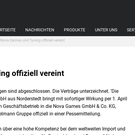
RTSEITE
NACHRICHTEN
PRODUKTE
UNTER UNS
SER
Nova Games und Tuning offiziell vereint
 offiziell vereint
gen sind abgeschlossen. Die Verträge unterzeichnet. 'Die
H aus Norderstedt bringt mit sofortiger Wirkung per 1. April
en Geschäftsbetrieb in die Nova Games GmbH & Co. KG,
lmann Gruppe offiziell in einer Pessemitteilung.
n über eine hohe Kompetenz bei dem weltweiten Import und